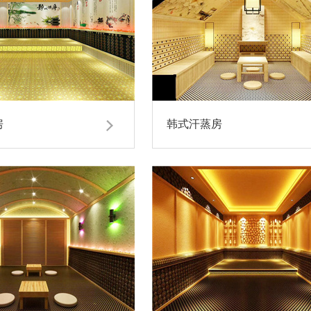
房
韩式汗蒸房