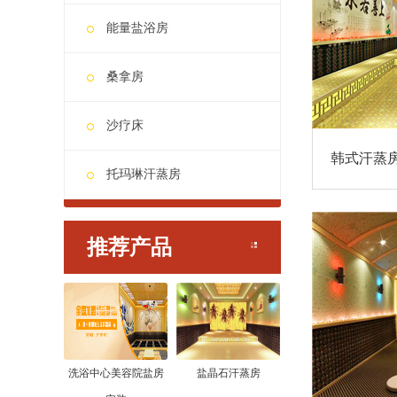
能量盐浴房
桑拿房
沙疗床
韩式汗蒸
托玛琳汗蒸房
推荐产品
洗浴中心美容院盐房
盐晶石汗蒸房