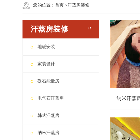
您的位置：
首页
>
汗蒸房装修
汗蒸房装修
地暖安装
家装设计
砭石能量房
纳米汗蒸
电气石汗蒸房
韩式汗蒸房
纳米汗蒸房