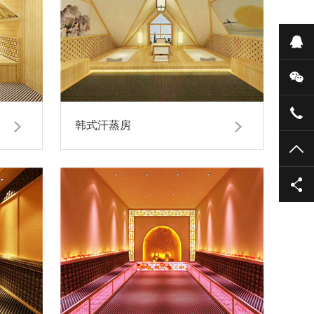
在
微
133
韩式汗蒸房
TO