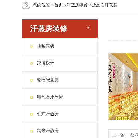
您的位置：
首页
>
汗蒸房装修
>
盐晶石汗蒸房
汗蒸房装修
地暖安装
家装设计
砭石能量房
电气石汗蒸房
韩式汗蒸房
纳米汗蒸房
上一篇：
盐